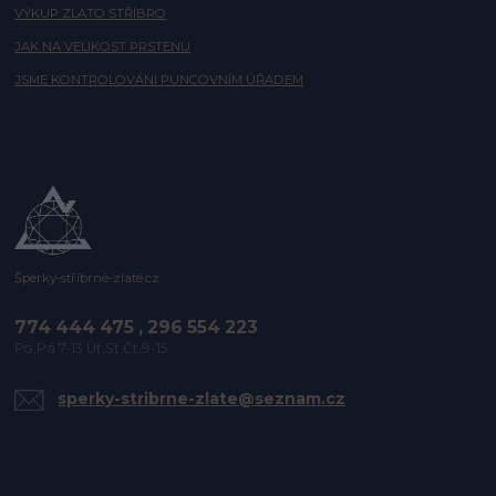
VÝKUP ZLATO STŘÍBRO
JAK NA VELIKOST PRSTENU
JSME KONTROLOVÁNI PUNCOVNÍM ÚŘADEM
Šperky-stříbrné-zlaté.cz
774 444 475 , 296 554 223
Po,Pá 7-13 Út,St,Čt 9-15
sperky-stribrne-zlate@seznam.cz