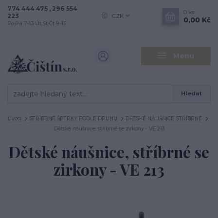
774 444 475 , 296 554
0
ks
223
CZK
0,00 Kč
Po,Pá 7-13 Út,St,Čt 9-15
Menu
Hledat
Úvod
STŘÍBRNÉ ŠPERKY PODLE DRUHU
DĚTSKÉ NÁUŠNICE STŘÍBRNÉ
Dětské náušnice, stříbrné se zirkony - VE 213
Dětské náušnice, stříbrné se
zirkony - VE 213