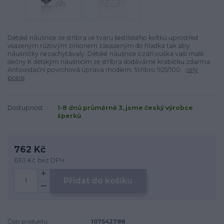
Dětské náušnice ze stříbra ve tvaru šestilistého kvítku uprostřed
vsazeným růžovým zirkonem zasazeným do hladka tak aby
náušničky nezachytávaly. Dětské náušnice ozáří ouška vaší malé
slečny.K dětským náušnicím ze stříbra dodáváme krabičku zdarma
Antioxidační povrchová úprava rhodiem. Stříbro 925/100...
celý
popis
Dostupnost
1-8 dnů průměrně 3, jsme český výrobce
šperků
762 Kč
630 Kč
bez DPH
Přidat do košíku
Číslo produktu:
107542788