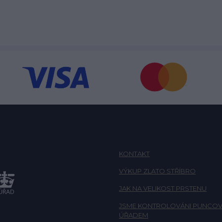
KONTAKT
VÝKUP ZLATO STŘÍBRO
JAK NA VELIKOST PRSTENU
JSME KONTROLOVÁNI PUNCOV
ÚŘADEM