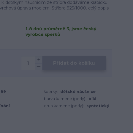
h. K dětským náušnicím ze stříbra dodáváme krabičku
vrchová úprava rhodiem. Stříbro 925/1000.
celý popis
1-8 dnů průměrně 3, jsme český
výrobce šperků
Přidat do košíku
999
šperky:
dětské náušnice
barva kamene (perly):
bílá
ínání
druh kamene (perly):
syntetický