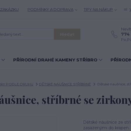
 ZAKÁZKU
PODMÍNKY A DOPRAVA
TIPY NA NÁKUP
Nevít
774 
Hledat
Po,Pá
PŘÍRODNÍ DRAHÉ KAMENY STŘÍBRO
PŘÍRODN
RKY PODLE DRUHU
DĚTSKÉ NÁUŠNICE STŘÍBRNÉ
Dětské náušnice, stř
áušnice, stříbrné se zirkony
Dětské náušnice ze stří
zasazenými do krapen. N