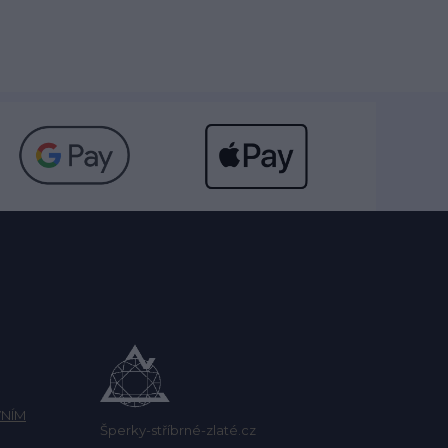
NÍM
Šperky-stříbrné-zlaté.cz