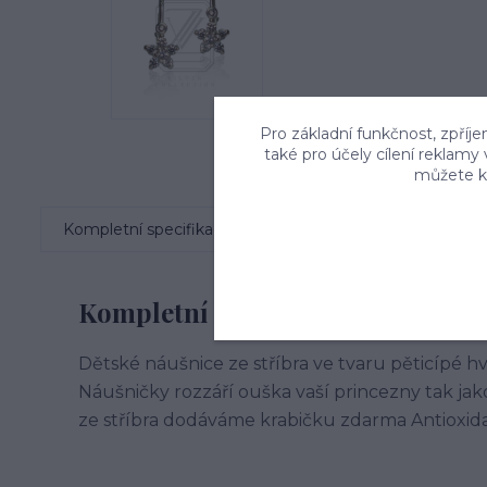
Pro základní funkčnost, zpříje
také pro účely cílení reklamy
můžete kd
Kompletní specifikace
Komentáře
0
Kompletní specifikace
Dětské náušnice ze stříbra ve tvaru pěticípé h
Náušničky rozzáří ouška vaší princezny tak jak
ze stříbra dodáváme krabičku zdarma Antioxid