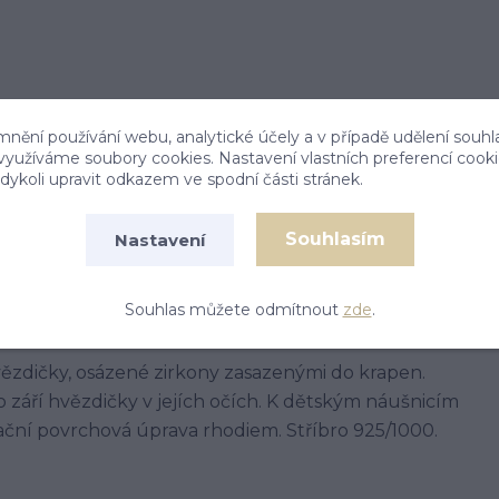
mnění používání webu, analytické účely a v případě udělení souhl
 využíváme soubory cookies. Nastavení vlastních preferencí cook
ykoli upravit odkazem ve spodní části stránek.
Souhlasím
Nastavení
Souhlas můžete odmítnout
zde
.
vězdičky, osázené zirkony zasazenými do krapen.
o září hvězdičky v jejích očích. K dětským náušnicím
ační povrchová úprava rhodiem. Stříbro 925/1000.