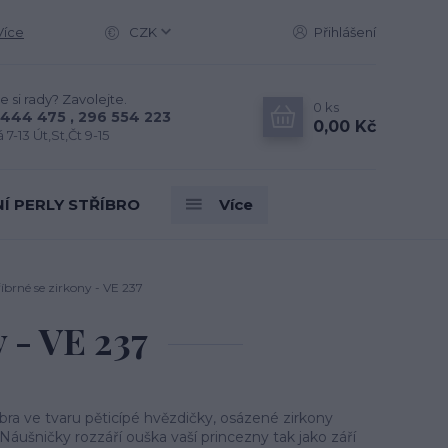
Více
CZK
Přihlášení
e si rady? Zavolejte.
0
ks
444 475 , 296 554 223
0,00 Kč
 7-13 Út,St,Čt 9-15
Í PERLY STŘÍBRO
Více
íbrné se zirkony - VE 237
 - VE 237
bra ve tvaru pěticípé hvězdičky, osázené zirkony
áušničky rozzáří ouška vaší princezny tak jako září