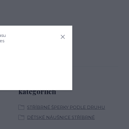
asu
ies
Zboží zařazeno v
kategoriích
STŘÍBRNÉ ŠPERKY PODLE DRUHU
DĚTSKÉ NÁUŠNICE STŘÍBRNÉ