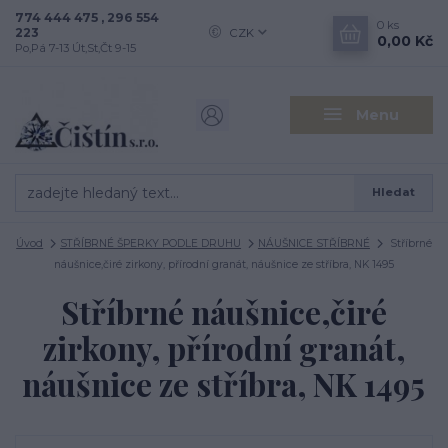
774 444 475 , 296 554
0
ks
223
CZK
0,00 Kč
Po,Pá 7-13 Út,St,Čt 9-15
Menu
Hledat
Úvod
STŘÍBRNÉ ŠPERKY PODLE DRUHU
NÁUŠNICE STŘÍBRNÉ
Stříbrné
náušnice,čiré zirkony, přírodní granát, náušnice ze stříbra, NK 1495
Stříbrné náušnice,čiré
zirkony, přírodní granát,
náušnice ze stříbra, NK 1495