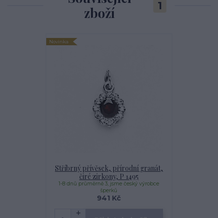
1
zboží
Novinka
Stříbrný přívěsek, přírodní granát,
čiré zirkony, P 1495
1-8 dnů průměrně 3, jsme český výrobce
šperků
941 Kč