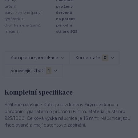
šperky:
náušnice
určení:
pro ženy
barva kamene (perly):
červená
typ šperku:
na patent
druh kamene (perly):
přírodní
materiál:
stříbro 925
Kompletní specifikace
Komentáře
0
Související zboží
1
Kompletní specifikace
Stříbrné náušnice Kate jsou zdobeny čirými zirkony a
přírodním granátem o průměru 6 mm. Materiál je stříbro
925/1000. Celková výška náušnice je 16 mm. Náušnice jsou
rhodiované a mají patentové zapínání.