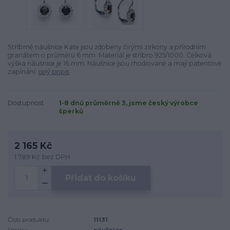
Stříbrné náušnice Kate jsou zdobeny čirými zirkony a přírodním
granátem o průměru 6 mm. Materiál je stříbro 925/1000. Celková
výška náušnice je 16 mm. Náušnice jsou rhodiované a mají patentové
zapínání.
celý popis
Dostupnost
1-8 dnů průměrně 3, jsme český výrobce
šperků
2 165 Kč
1 789 Kč
bez DPH
Přidat do košíku
Číslo produktu:
11131