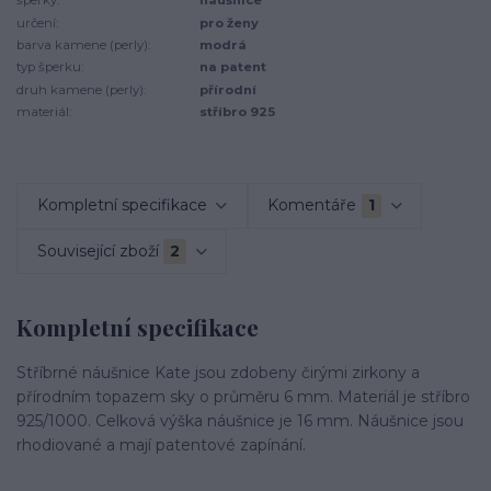
šperky:
náušnice
určení:
pro ženy
barva kamene (perly):
modrá
typ šperku:
na patent
druh kamene (perly):
přírodní
materiál:
stříbro 925
Kompletní specifikace
Komentáře
1
Související zboží
2
Kompletní specifikace
Stříbrné náušnice Kate jsou zdobeny čirými zirkony a
přírodním topazem sky o průměru 6 mm. Materiál je stříbro
925/1000. Celková výška náušnice je 16 mm. Náušnice jsou
rhodiované a mají patentové zapínání.