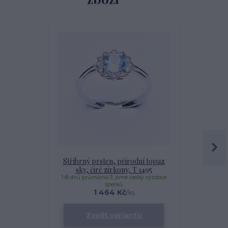
Novinka
Stříbrný prsten, přírodní topaz
Stříbrný p
sky, čiré zirkony, T 1495
sky, č
1-8 dnů průměrně 3, jsme český výrobce
1-8 dnů prům
šperků
1 464 Kč
/
ks
Zvolit variantu