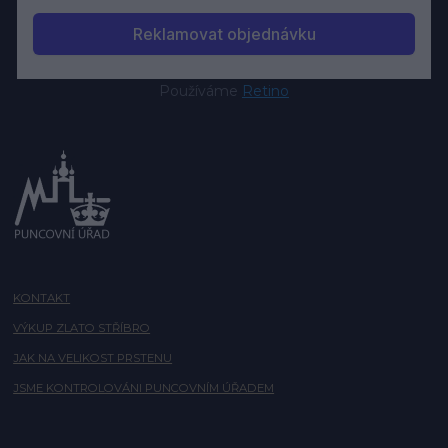
Používáme
Retino
KONTAKT
VÝKUP ZLATO STŘÍBRO
JAK NA VELIKOST PRSTENU
JSME KONTROLOVÁNI PUNCOVNÍM ÚŘADEM