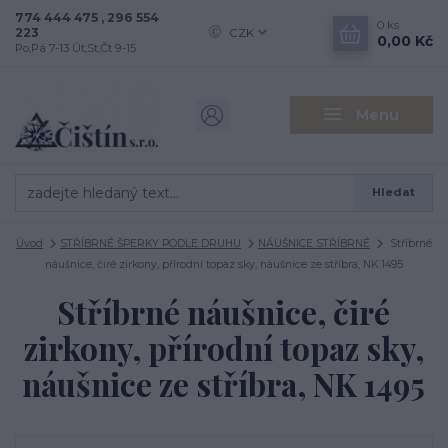
774 444 475 , 296 554
0
ks
223
CZK
0,00 Kč
Po,Pá 7-13 Út,St,Čt 9-15
Menu
Hledat
Úvod
STŘÍBRNÉ ŠPERKY PODLE DRUHU
NÁUŠNICE STŘÍBRNÉ
Stříbrné
náušnice, čiré zirkony, přírodní topaz sky, náušnice ze stříbra, NK 1495
Stříbrné náušnice, čiré
zirkony, přírodní topaz sky,
náušnice ze stříbra, NK 1495