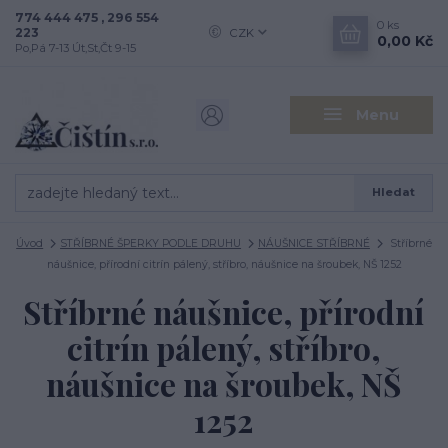
774 444 475 , 296 554
0
ks
223
CZK
0,00 Kč
Po,Pá 7-13 Út,St,Čt 9-15
Menu
Hledat
Úvod
STŘÍBRNÉ ŠPERKY PODLE DRUHU
NÁUŠNICE STŘÍBRNÉ
Stříbrné
náušnice, přírodní citrín pálený, stříbro, náušnice na šroubek, NŠ 1252
Stříbrné náušnice, přírodní
citrín pálený, stříbro,
náušnice na šroubek, NŠ
1252