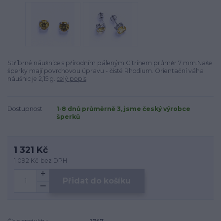
Stříbrné náušnice s přírodním páleným Citrínem průměr 7 mm.Naše
šperky mají povrchovou úpravu - čisté Rhodium. Orientační váha
náušnic je 2,15 g.
celý popis
Dostupnost
1-8 dnů průměrně 3, jsme český výrobce
šperků
1 321 Kč
1 092 Kč
bez DPH
Přidat do košíku
Číslo produktu:
1747