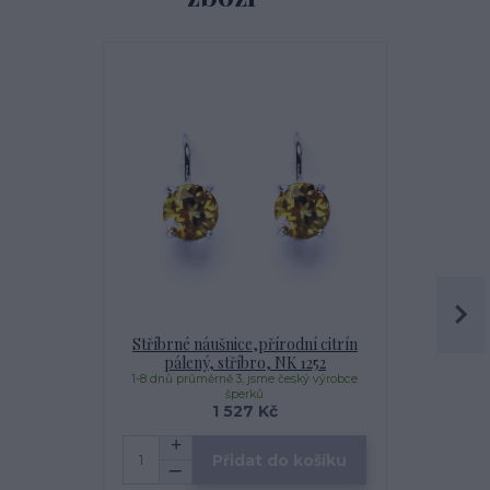
Stříbrné náušnice,přírodní citrín
Stříbrný př
pálený, stříbro, NK 1252
pálený, pří
1-8 dnů průměrně 3, jsme český výrobce
1-8 dnů prům
šperků
1 527 Kč
Přidat do košíku