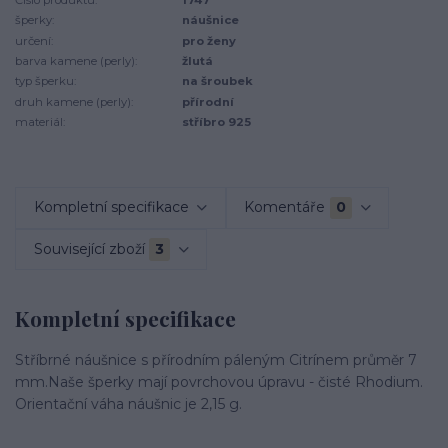
šperky:
náušnice
určení:
pro ženy
barva kamene (perly):
žlutá
typ šperku:
na šroubek
druh kamene (perly):
přírodní
materiál:
stříbro 925
Kompletní specifikace
Komentáře
0
Související zboží
3
Kompletní specifikace
Stříbrné náušnice s přírodním páleným Citrínem průměr 7
mm.Naše šperky mají povrchovou úpravu - čisté Rhodium.
Orientační váha náušnic je 2,15 g.