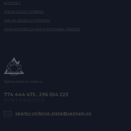
KONTAKT
VÝKUP ZLATO STŘÍBRO
JAK NA VELIKOST PRSTENU
JSME KONTROLOVÁNI PUNCOVNÍM ÚŘADEM
Šperky-stříbrné-zlaté.cz
774 444 475 , 296 554 223
Po,Pá 7-13 Út,St,Čt 9-15
sperky-stribrne-zlate@seznam.cz