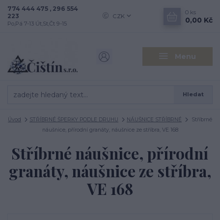
774 444 475 , 296 554
0
ks
223
CZK
0,00 Kč
Po,Pá 7-13 Út,St,Čt 9-15
Menu
Hledat
Úvod
STŘÍBRNÉ ŠPERKY PODLE DRUHU
NÁUŠNICE STŘÍBRNÉ
Stříbrné
náušnice, přírodní granáty, náušnice ze stříbra, VE 168
Stříbrné náušnice, přírodní
granáty, náušnice ze stříbra,
VE 168