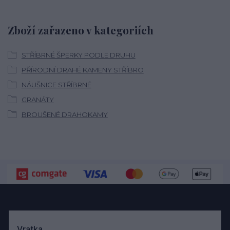
Zboží zařazeno v kategoriích
STŘÍBRNÉ ŠPERKY PODLE DRUHU
PŘÍRODNÍ DRAHÉ KAMENY STŘÍBRO
NÁUŠNICE STŘÍBRNÉ
GRANÁTY
BROUŠENÉ DRAHOKAMY