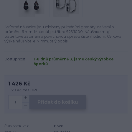
Stříbrné náušnice jsou zdobeny přírodními granáty, největší o
průměru 6 mm. Materiál je stříbro 925/1000. Náušnice mají
patentové zapínání a povrchovou úpravu čisté rhodium. Celková
výška náušnice je 17 mm.
celý popis
Dostupnost
1-8 dnů průměrně 3, jsme český výrobce
šperků
1 426 Kč
1 179 Kč
bez DPH
Přidat do košíku
Číslo produktu:
11528