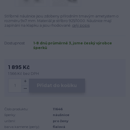
Stříbrné náušnice jsou zdobeny přírodním tmavým ametystem o
rozměru 9x7 mm. Materiál je stříbro 925/1000. Náušnice mají
zapínání na klapku a jsou rhodiované.
celý popis
Dostupnost
1-8 dnů průměrně 3, jsme český výrobce
šperků
1 895 Kč
1 566 Kč
bez DPH
Přidat do košíku
Číslo produktu:
11646
šperky:
náušnice
určení:
pro ženy
barva kamene (perly):
fialová