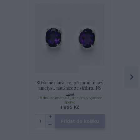
Stříbrné náušnice, přírodní tmavý
Stříbrný př
ametyst, náušnice ze stříbra, NŠ
ametyst, pří
1244
1-8 dnů průměrně 3, jsme český výrobce
1-8 dnů prům
šperků
1 895 Kč
Přidat do košíku