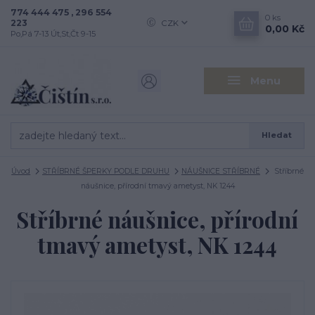
774 444 475 , 296 554
0
ks
223
CZK
0,00 Kč
Po,Pá 7-13 Út,St,Čt 9-15
Menu
Hledat
Úvod
STŘÍBRNÉ ŠPERKY PODLE DRUHU
NÁUŠNICE STŘÍBRNÉ
Stříbrné
náušnice, přírodní tmavý ametyst, NK 1244
Stříbrné náušnice, přírodní
tmavý ametyst, NK 1244