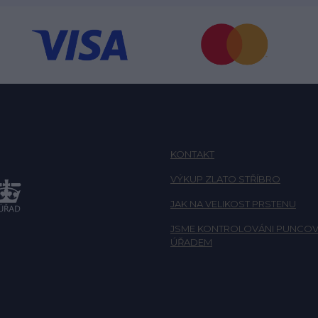
KONTAKT
VÝKUP ZLATO STŘÍBRO
JAK NA VELIKOST PRSTENU
JSME KONTROLOVÁNI PUNCOV
ÚŘADEM