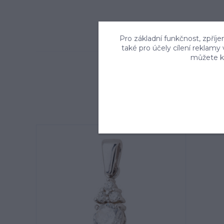
Pro základní funkčnost, zpříje
také pro účely cílení reklamy
můžete kd