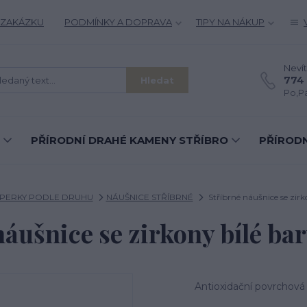
 ZAKÁZKU
PODMÍNKY A DOPRAVA
TIPY NA NÁKUP
Nevít
774 
Hledat
Po,Pá
PŘÍRODNÍ DRAHÉ KAMENY STŘÍBRO
PŘÍRODN
ŠPERKY PODLE DRUHU
NÁUŠNICE STŘÍBRNÉ
Stříbrné náušnice se zirk
náušnice se zirkony bílé ba
Antioxidační povrchová