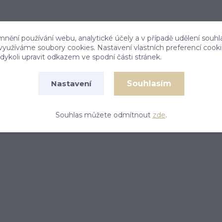
mnění používání webu, analytické účely a v případě udělení souhl
 využíváme soubory cookies. Nastavení vlastních preferencí cook
ykoli upravit odkazem ve spodní části stránek.
Souhlasím
Nastavení
Související zboží
1
Souhlas můžete odmítnout
zde
.