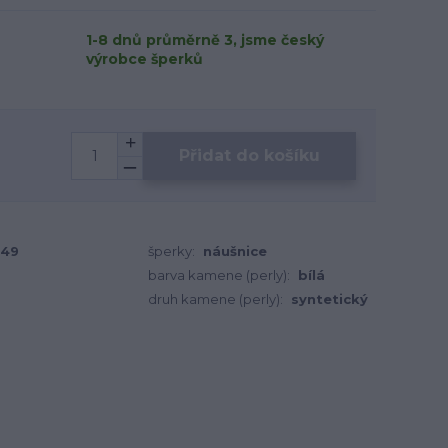
1-8 dnů průměrně 3, jsme český
výrobce šperků
Přidat do košíku
649
šperky:
náušnice
barva kamene (perly):
bílá
druh kamene (perly):
syntetický