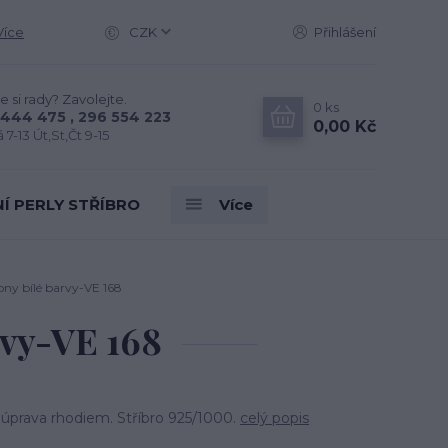
Více
CZK
Přihlášení
e si rady? Zavolejte.
0
ks
444 475 , 296 554 223
0,00 Kč
 7-13 Út,St,Čt 9-15
Í PERLY STŘÍBRO
Více
ony bílé barvy-VE 168
rvy-VE 168
 úprava rhodiem. Stříbro 925/1000.
celý popis