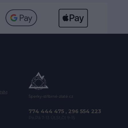
NÍM
Šperky-stříbrné-zlaté.cz
774 444 475 , 296 554 223
Po,Pá 7-13 Út,St,Čt 9-15