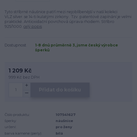
Tyto stříbrné náušnice patří mezi nejoblíbenější v naší kolekci
VLZ silver. se 14-ti kulatými zirkony. Tzv. patentové zapínání je velmi
praktické. Antioxidační povrchová úprava rhodiem. Stříbro
925/1000.
celý popis
Dostupnost
1-8 dnů průměrně 3, jsme český výrobce
šperků
1 209 Kč
999 Kč
bez DPH
Přidat do košíku
Číslo produktu:
107541627
šperky:
náušnice
určení:
pro ženy
barva kamene (perly):
bílá