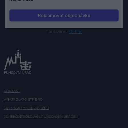
Používáme
Retino
KONTAKT
VÝKUP ZLATO STŘÍBRO
JAK NA VELIKOST PRSTENU
JSME KONTROLOVÁNI PUNCOVNÍM ÚŘADEM