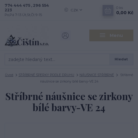
774 444 475 , 296 554
0
ks
223
CZK
0,00 Kč
Po,Pá 7-13 Út,St,Čt 9-15
Menu
Hledat
Úvod
STŘÍBRNÉ ŠPERKY PODLE DRUHU
NÁUŠNICE STŘÍBRNÉ
Stříbrné
náušnice se zirkony bílé barvy-VE 24
Stříbrné náušnice se zirkony
bílé barvy-VE 24