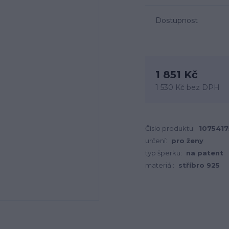
Dostupnost
1 851 Kč
1 530 Kč
bez DPH
Číslo produktu:
1075417
určení:
pro ženy
typ šperku:
na patent
materiál:
stříbro 925