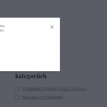
asu
ies
Zboží zařazeno v
kategoriích
STŘÍBRNÉ ŠPERKY PODLE DRUHU
NÁUŠNICE STŘÍBRNÉ