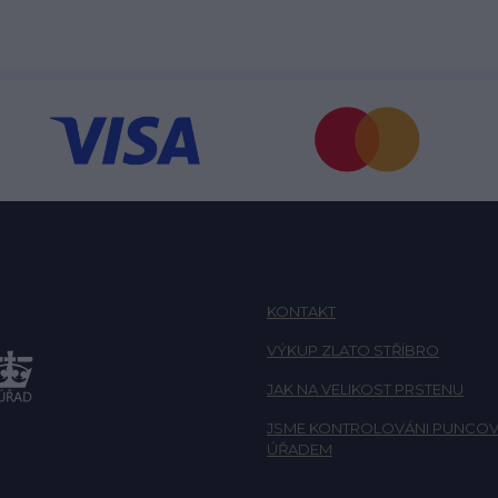
KONTAKT
VÝKUP ZLATO STŘÍBRO
JAK NA VELIKOST PRSTENU
JSME KONTROLOVÁNI PUNCOV
ÚŘADEM