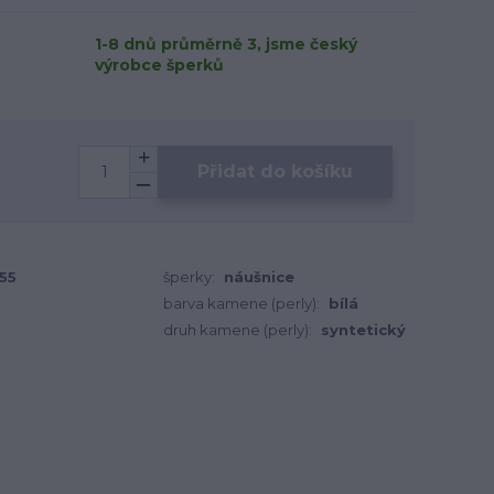
1-8 dnů průměrně 3, jsme český
výrobce šperků
Přidat do košíku
55
šperky:
náušnice
barva kamene (perly):
bílá
druh kamene (perly):
syntetický