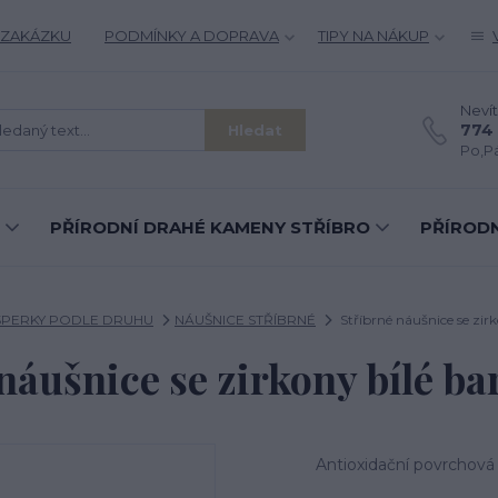
 ZAKÁZKU
PODMÍNKY A DOPRAVA
TIPY NA NÁKUP
Nevít
774 
Hledat
Po,Pá
PŘÍRODNÍ DRAHÉ KAMENY STŘÍBRO
PŘÍRODN
ŠPERKY PODLE DRUHU
NÁUŠNICE STŘÍBRNÉ
Stříbrné náušnice se zir
náušnice se zirkony bílé b
Antioxidační povrchová