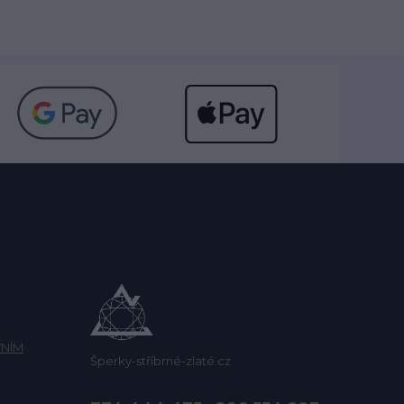
NÍM
Šperky-stříbrné-zlaté.cz