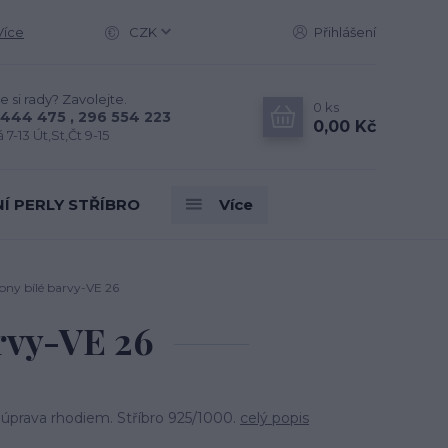
Více
CZK
Přihlášení
e si rady? Zavolejte.
0
ks
444 475 , 296 554 223
0,00 Kč
 7-13 Út,St,Čt 9-15
Í PERLY STŘÍBRO
Více
kony bílé barvy-VE 26
arvy-VE 26
 úprava rhodiem. Stříbro 925/1000.
celý popis