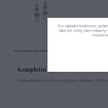
Pro základní funkčnost, zpříje
také pro účely cílení reklamy
můžete kd
Kompletní specifikace
Komentáře
0
Kompletní specifikace
Antioxidační povrchová úprava rhodiem. Stříbr