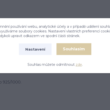
mnění používání webu, analytické účely a v případě udělení souhl
 využíváme soubory cookies. Nastavení vlastních preferencí cook
ykoli upravit odkazem ve spodní části stránek.
Souhlasím
Nastavení
Souhlas můžete odmítnout
zde
.
o 925/1000.