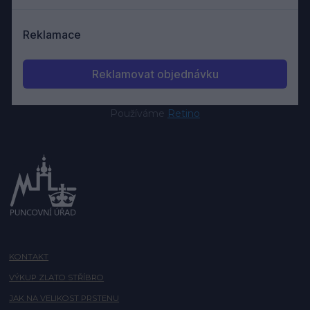
Používáme
Retino
KONTAKT
VÝKUP ZLATO STŘÍBRO
JAK NA VELIKOST PRSTENU