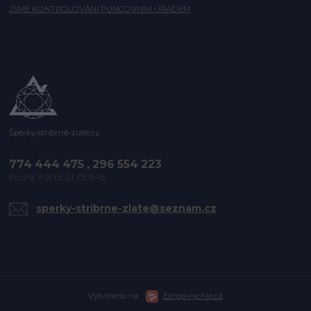
JSME KONTROLOVÁNI PUNCOVNÍM ÚŘADEM
Šperky-stříbrné-zlaté.cz
774 444 475 , 296 554 223
Po,Pá 7-13 Út,St,Čt 9-15
sperky-stribrne-zlate@seznam.cz
Vytvořeno na
Eshop-rychle.cz