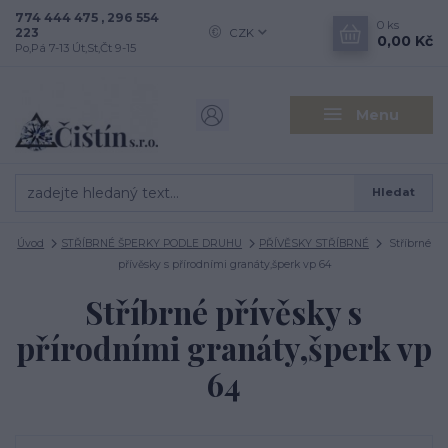
774 444 475 , 296 554
0
ks
223
CZK
0,00 Kč
Po,Pá 7-13 Út,St,Čt 9-15
Menu
Hledat
Úvod
STŘÍBRNÉ ŠPERKY PODLE DRUHU
PŘÍVĚSKY STŘÍBRNÉ
Stříbrné
přívěsky s přírodními granáty,šperk vp 64
Stříbrné přívěsky s
přírodními granáty,šperk vp
64