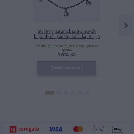
Stříbrný náramek se Swarovski
Stříbrný
krystaly chryzolite, kolečka, R 1336
krystale
1-8 dnů průměrně 3, jsme český výrobce
1-8 dnů prům
šperků
1 814 Kč
Zvolit variantu
Zv