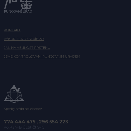
KONTAKT
VÝKUP ZLATO STŘÍBRO
JAK NA VELIKOST PRSTENU
JSME KONTROLOVÁNI PUNCOVNÍM ÚŘADEM
Šperky-stříbrné-zlaté.cz
774 444 475 , 296 554 223
Po,Pá 7-13 Út,St,Čt 9-15