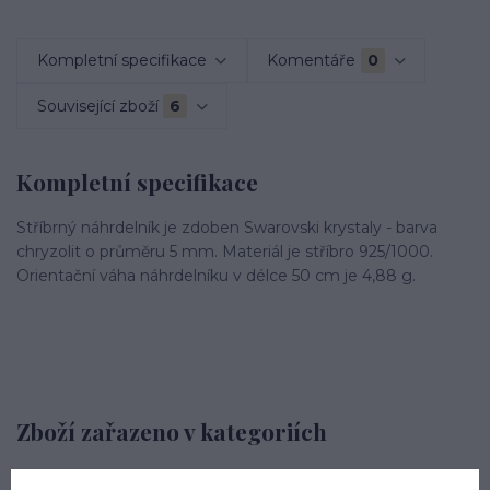
Kompletní specifikace
Komentáře
0
Související zboží
6
Kompletní specifikace
Stříbrný náhrdelník je zdoben Swarovski krystaly - barva
chryzolit o průměru 5 mm. Materiál je stříbro 925/1000.
Orientační váha náhrdelníku v délce 50 cm je 4,88 g.
Zboží zařazeno v kategoriích
STŘÍBRNÉ ŠPERKY PODLE DRUHU