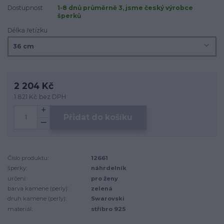
Dostupnost
1-8 dnů průměrně 3, jsme český výrobce
šperků
Délka řetízku
2 204 Kč
1 821 Kč
bez DPH
Přidat do košíku
Číslo produktu:
12661
šperky:
náhrdelník
určení:
pro ženy
barva kamene (perly):
zelená
druh kamene (perly):
Swarovski
materiál:
stříbro 925