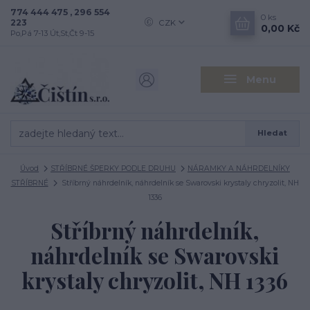
774 444 475 , 296 554
0
ks
223
CZK
0,00 Kč
Po,Pá 7-13 Út,St,Čt 9-15
Menu
Hledat
Úvod
STŘÍBRNÉ ŠPERKY PODLE DRUHU
NÁRAMKY A NÁHRDELNÍKY
STŘÍBRNÉ
Stříbrný náhrdelník, náhrdelník se Swarovski krystaly chryzolit, NH
1336
Stříbrný náhrdelník,
náhrdelník se Swarovski
krystaly chryzolit, NH 1336