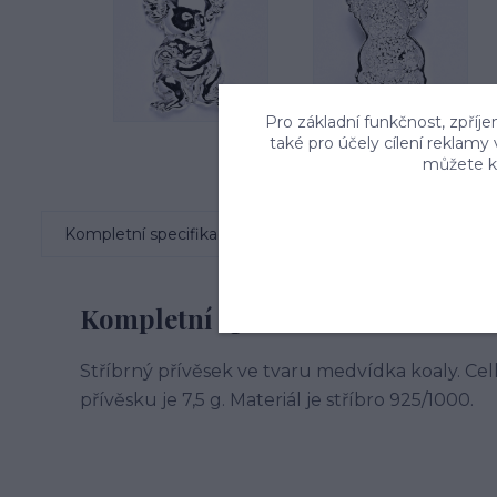
Pro základní funkčnost, zpříje
také pro účely cílení reklamy
můžete kd
Kompletní specifikace
Komentáře
0
Kompletní specifikace
Stříbrný přívěsek ve tvaru medvídka koaly. Ce
přívěsku je 7,5 g. Materiál je stříbro 925/1000.