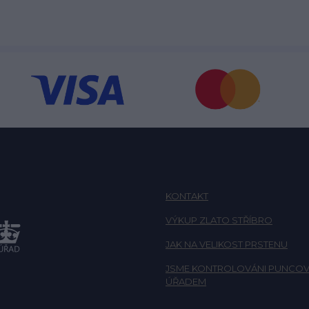
KONTAKT
VÝKUP ZLATO STŘÍBRO
JAK NA VELIKOST PRSTENU
JSME KONTROLOVÁNI PUNCOV
ÚŘADEM