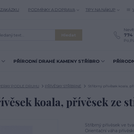
 ZAKÁZKU
PODMÍNKY A DOPRAVA
TIPY NA NÁKUP
Nevít
774 
Hledat
Po,Pá
PŘÍRODNÍ DRAHÉ KAMENY STŘÍBRO
PŘÍRODN
ŠPERKY PODLE DRUHU
PŘÍVĚSKY STŘÍBRNÉ
Stříbrný přívěsek koala, pří
ívěsek koala, přívěsek ze st
Stříbrný přívěsek ve tv
Orientační váha přívěsku