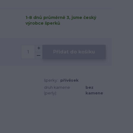
1-8 dnů průměrně 3, jsme český
výrobce šperků
Přidat do košíku
šperky:
přívěsek
druh kamene
bez
(perly):
kamene