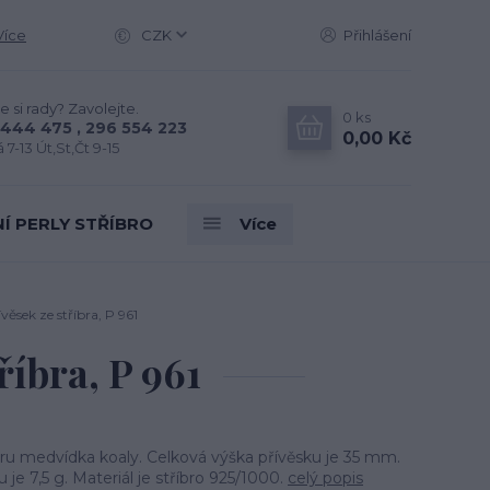
Více
CZK
Přihlášení
e si rady? Zavolejte.
0
ks
444 475 , 296 554 223
0,00 Kč
 7-13 Út,St,Čt 9-15
Í PERLY STŘÍBRO
Více
věsek ze stříbra, P 961
říbra, P 961
aru medvídka koaly. Celková výška přívěsku je 35 mm.
 je 7,5 g. Materiál je stříbro 925/1000.
celý popis