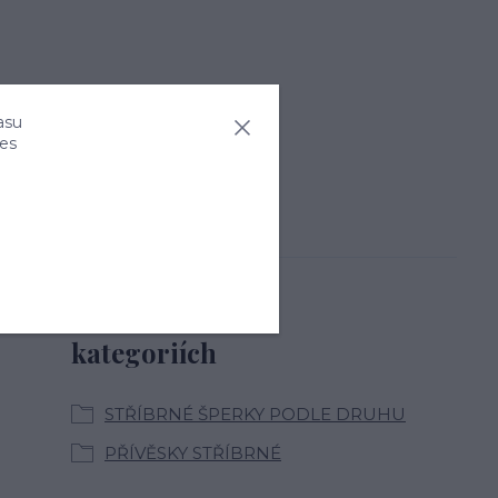
asu
ies
Zboží zařazeno v
kategoriích
STŘÍBRNÉ ŠPERKY PODLE DRUHU
PŘÍVĚSKY STŘÍBRNÉ