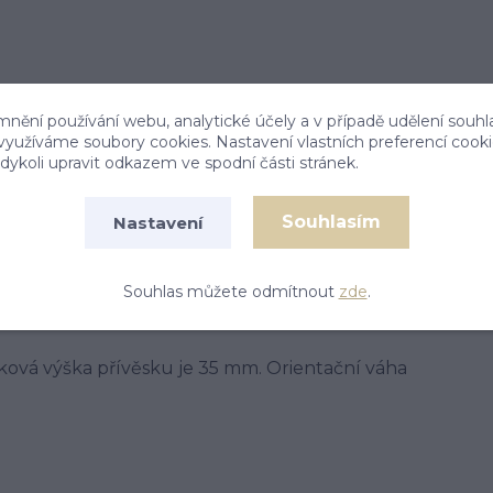
mnění používání webu, analytické účely a v případě udělení souhl
 využíváme soubory cookies. Nastavení vlastních preferencí cook
ykoli upravit odkazem ve spodní části stránek.
Souhlasím
Nastavení
Souhlas můžete odmítnout
zde
.
lková výška přívěsku je 35 mm. Orientační váha