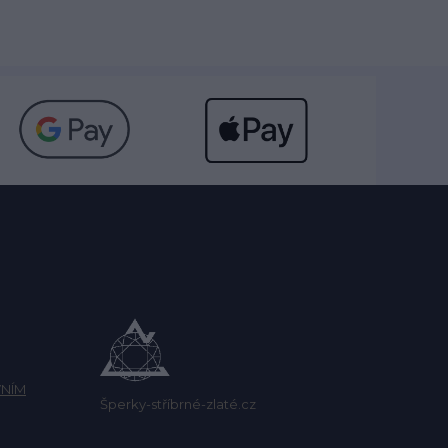
NÍM
Šperky-stříbrné-zlaté.cz