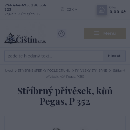
774 444 475 , 296 554
0
ks
223
CZK
0,00 Kč
Po,Pá 7-13 Út,St,Čt 9-15
Menu
Hledat
Úvod
STŘÍBRNÉ ŠPERKY PODLE DRUHU
PŘÍVĚSKY STŘÍBRNÉ
Stříbrný
přívěsek, kůň Pegas, P 352
Stříbrný přívěsek, kůň
Pegas, P 352