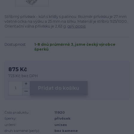
Stříbrný přívěsek - kůň s křídly s patinou. Rozměr přívěsku je 27 mm
včetně očka na výšku a 25 mm na šířku. Materiál je stříbro 925/1000.
Orientační váha přívěsku je 2,63 g.
celý popis
Dostupnost
1-8 dnů průměrně 3, jsme český výrobce
šperků
875 Kč
723 Kč
bez DPH
Přidat do košíku
Číslo produktu:
11920
šperky:
přívěsek
určení:
unisex
druh kamene (perly):
bez kamene