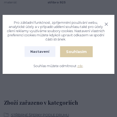
materiál:
stříbro 925
Pro základní funkčnost, zpříjemnění používání webu,
Kompletní specifikace
Komentáře
0
analytické účely a v případě udělení souhlasu také pro účely
cílení reklamy využíváme soubory cookies. Nastavení vlastních
preferencí cookies můžete kdykoli upravit odkazem ve spodní
části stránek.
Kompletní specifikace
Souhlasím
Nastavení
Stříbrný přívěsek - kůň s křídly s patinou. Rozměr přívěsku je
27 mm včetně očka na výšku a 25 mm na šířku. Materiál je
stříbro 925/1000. Orientační váha přívěsku je 2,63 g.
Souhlas můžete odmítnout
zde
.
Zboží zařazeno v kategoriích
STŘÍBRNÉ ŠPERKY PODLE DRUHU