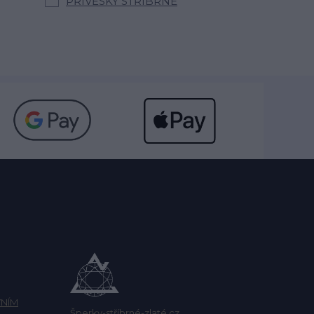
PŘÍVĚSKY STŘÍBRNÉ
NÍM
Šperky-stříbrné-zlaté.cz