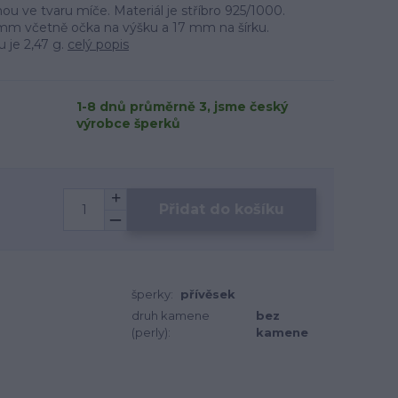
nou ve tvaru míče. Materiál je stříbro 925/1000.
mm včetně očka na výšku a 17 mm na šírku.
u je 2,47 g.
celý popis
1-8 dnů průměrně 3, jsme český
výrobce šperků
Přidat do košíku
šperky:
přívěsek
druh kamene
bez
(perly):
kamene