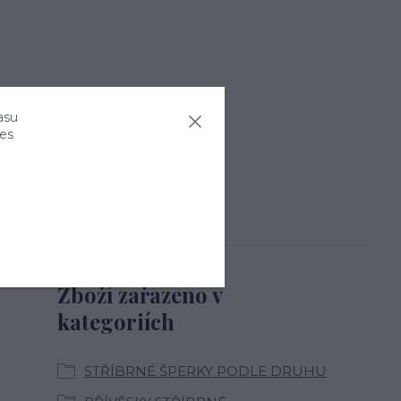
asu
ies
Zboží zařazeno v
kategoriích
STŘÍBRNÉ ŠPERKY PODLE DRUHU