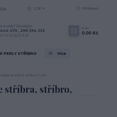
Více
CZK
Přihlášení
e si rady? Zavolejte.
0
ks
444 475 , 296 554 223
0,00 Kč
 7-13 Út,St,Čt 9-15
Í PERLY STŘÍBRO
Více
věšek ze stříbra, stříbro, P 296
 stříbra, stříbro,