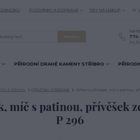
 ZAKÁZKU
PODMÍNKY A DOPRAVA
TIPY NA NÁKUP
Nevít
774 
Hledat
Po,Pá
PŘÍRODNÍ DRAHÉ KAMENY STŘÍBRO
PŘÍRODN
PODLE DRUHU
PŘÍVĚSKY STŘÍBRNÉ
Stříbrný přívěsek, míč s patinou, pří
, míč s patinou, přívěšek ze
P 296