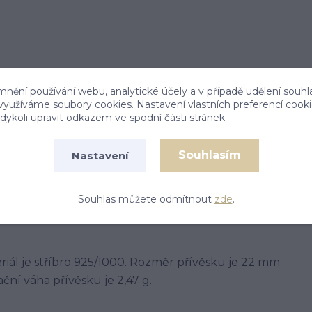
mnění používání webu, analytické účely a v případě udělení souhl
 využíváme soubory cookies. Nastavení vlastních preferencí cook
ykoli upravit odkazem ve spodní části stránek.
Souhlasím
Nastavení
Souhlas můžete odmítnout
zde
.
eriál je stříbro 925/1000. Rozměr přívěsku je 22 mm
ční váha přívěsku je 2,47 g.