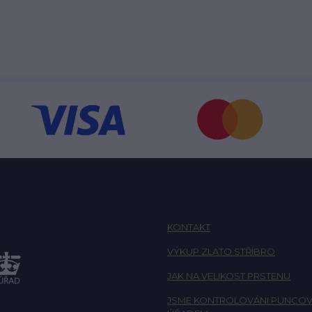
KONTAKT
VÝKUP ZLATO STŘÍBRO
JAK NA VELIKOST PRSTENU
JSME KONTROLOVÁNI PUNCOV