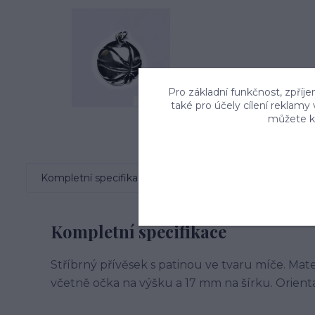
Pro základní funkčnost, zpříje
také pro účely cílení reklamy
můžete kd
Kompletní specifikace
Komentáře
0
Kompletní specifikace
Stříbrný přívěsek s patinou ve tvaru míče. Mat
včetně očka na výšku a 17 mm na šírku. Orienta