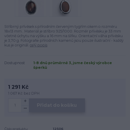
Stříbrný přívěsek s přírodním červeným tygřím okem o rozměru
18x13 mm.. Materiál je stříbro 925/1000. Rozměr přívěsku je 33 mm
včetně úchytu na výšku a 16 mm na šířku. Orientační váha přívěsku
je 3,70 g. Fotografie přírodních kamenů jsou pouze ilustrační - každý
kus je originál.
celý popis
Dostupnost
1-8 dnů průměrně 3, jsme český výrobce
šperků
1 291 Kč
1 067 Kč
bez DPH
Přidat do košíku
Číslo produktu:
12506