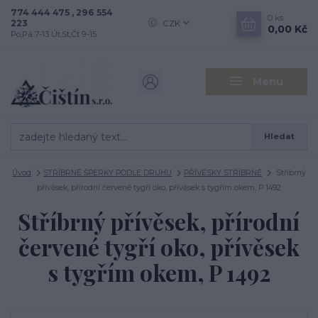
774 444 475 , 296 554
0
ks
223
CZK
0,00 Kč
Po,Pá 7-13 Út,St,Čt 9-15
Menu
Hledat
Úvod
STŘÍBRNÉ ŠPERKY PODLE DRUHU
PŘÍVĚSKY STŘÍBRNÉ
Stříbrný
přívěsek, přírodní červené tygří oko, přívěsek s tygřím okem, P 1492
Stříbrný přívěsek, přírodní
červené tygří oko, přívěsek
s tygřím okem, P 1492