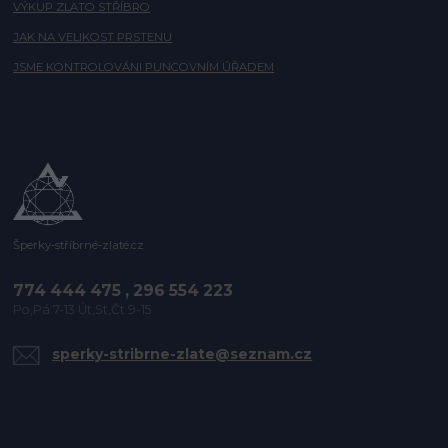
VÝKUP ZLATO STŘÍBRO
JAK NA VELIKOST PRSTENU
JSME KONTROLOVÁNI PUNCOVNÍM ÚŘADEM
Šperky-stříbrné-zlaté.cz
774 444 475 , 296 554 223
Po,Pá 7-13 Út,St,Čt 9-15
sperky-stribrne-zlate@seznam.cz