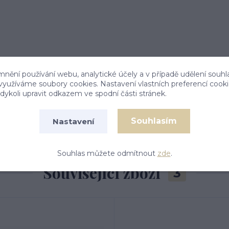
mnění používání webu, analytické účely a v případě udělení souhl
 využíváme soubory cookies. Nastavení vlastních preferencí cook
ykoli upravit odkazem ve spodní části stránek.
Souhlasím
Nastavení
Souhlas můžete odmítnout
zde
.
Související zboží
3