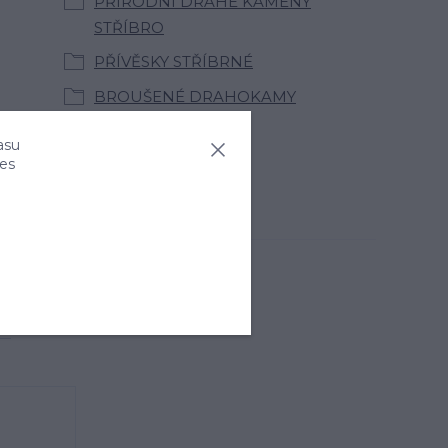
PŘÍRODNÍ DRAHÉ KAMENY
STŘÍBRO
PŘÍVĚSKY STŘÍBRNÉ
BROUŠENÉ DRAHOKAMY
asu
ies