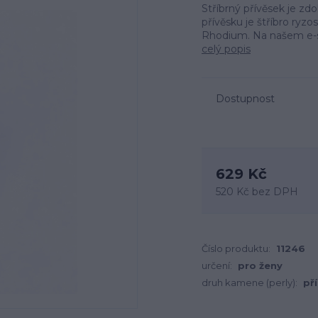
Stříbrný přívěsek je z
přívěsku je štříbro ryz
Rhodium. Na našem e-s
celý popis
Dostupnost
629 Kč
520 Kč
bez DPH
Číslo produktu:
11246
určení:
pro ženy
druh kamene (perly):
př