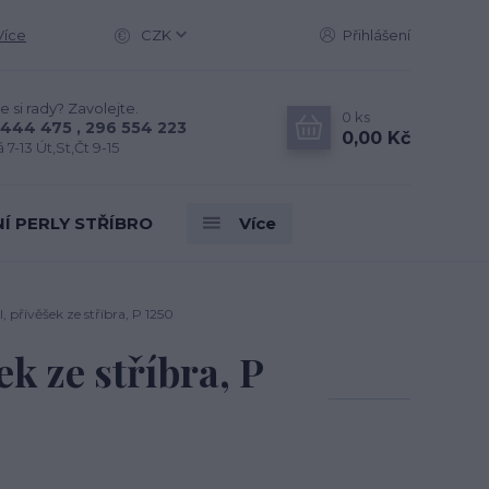
Více
CZK
Přihlášení
e si rady? Zavolejte.
0
ks
444 475 , 296 554 223
0,00 Kč
 7-13 Út,St,Čt 9-15
Í PERLY STŘÍBRO
Více
l, přívěšek ze stříbra, P 1250
ek ze stříbra, P