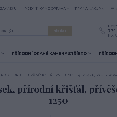
 ZAKÁZKU
PODMÍNKY A DOPRAVA
TIPY NA NÁKUP
Nevít
774 
Hledat
Po,Pá
PŘÍRODNÍ DRAHÉ KAMENY STŘÍBRO
PŘÍRODN
Y PODLE DRUHU
PŘÍVĚSKY STŘÍBRNÉ
Stříbrný přívěsek, přírodní křišťá
ek, přírodní křišťál, přívěš
1250