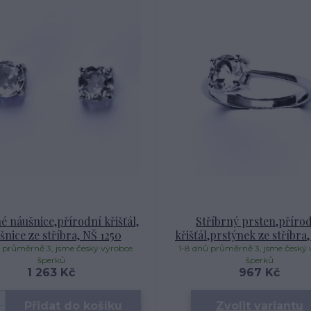
é náušnice,přírodní křišťál,
Stříbrný prsten,příro
šnice ze stříbra, NŠ 1250
křišťál,prstýnek ze stříbra,
 průměrně 3, jsme český výrobce
1-8 dnů průměrně 3, jsme český 
šperků
šperků
1 263 Kč
967 Kč
Přidat do košíku
Zvolit variantu