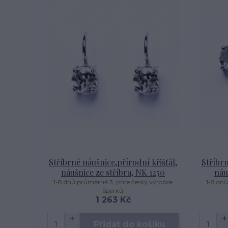
Stříbrné náušnice,přírodní křišťál,
Stříbrn
náušnice ze stříbra, NK 1250
náu
1-8 dnů průměrně 3, jsme český výrobce
1-8 dnů
šperků
1 263 Kč
Přidat do košíku