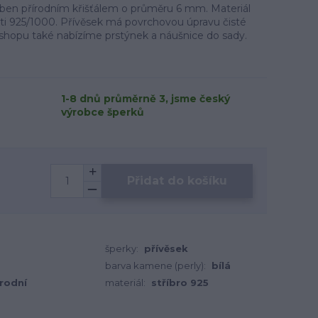
doben přírodním křišťálem o průměru 6 mm. Materiál
osti 925/1000. Přívěsek má povrchovou úpravu čisté
hopu také nabízíme prstýnek a náušnice do sady.
1-8 dnů průměrně 3, jsme český
výrobce šperků
Přidat do košíku
šperky:
přívěsek
barva kamene (perly):
bílá
írodní
materiál:
stříbro 925