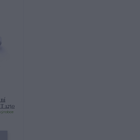
dní
 T 1250
výrobce