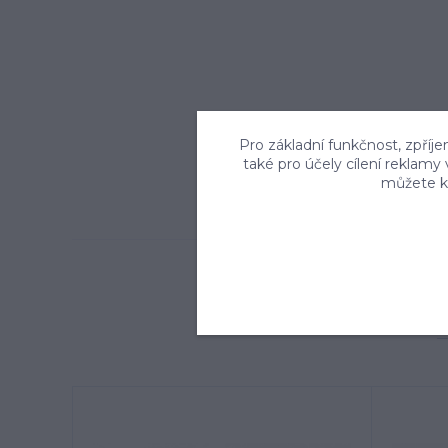
Pro základní funkčnost, zpříje
také pro účely cílení reklamy
můžete kd