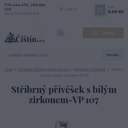
774 444 475 , 296 554
0
ks
223
CZK
0,00 Kč
Po,Pá 7-13 Út,St,Čt 9-15
Menu
Hledat
Úvod
STŘÍBRNÉ ŠPERKY PODLE DRUHU
PŘÍVĚSKY STŘÍBRNÉ
Stříbrný
přívěšek s bílým zirkonem-VP 107
Stříbrný přívěšek s bílým
zirkonem-VP 107