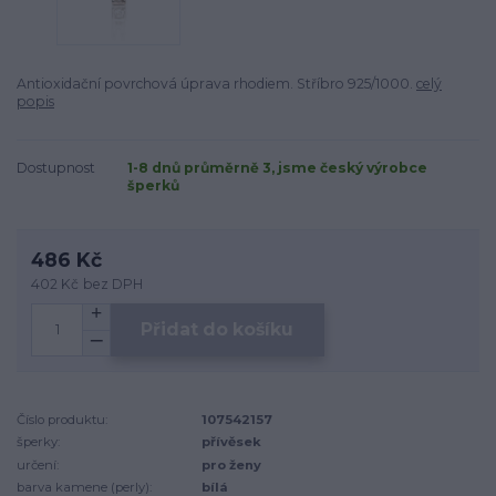
Antioxidační povrchová úprava rhodiem. Stříbro 925/1000.
celý
popis
Dostupnost
1-8 dnů průměrně 3, jsme český výrobce
šperků
486 Kč
402 Kč
bez DPH
Přidat do košíku
Číslo produktu:
107542157
šperky:
přívěsek
určení:
pro ženy
barva kamene (perly):
bílá