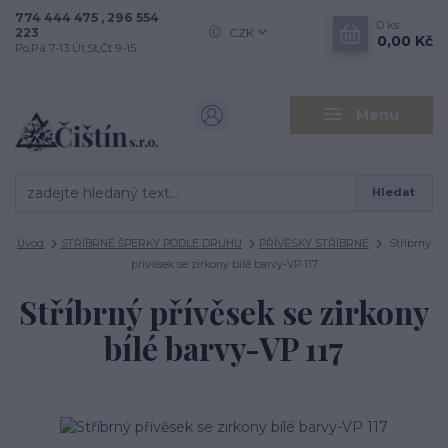
774 444 475 , 296 554
0
ks
223
CZK
0,00 Kč
Po,Pá 7-13 Út,St,Čt 9-15
Menu
Hledat
Úvod
STŘÍBRNÉ ŠPERKY PODLE DRUHU
PŘÍVĚSKY STŘÍBRNÉ
Stříbrný
přívěsek se zirkony bílé barvy-VP 117
Stříbrný přívěsek se zirkony
bílé barvy-VP 117