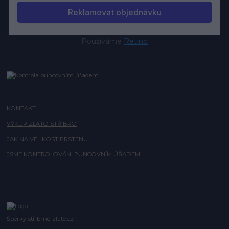
Používáme
Retino
KONTAKT
VÝKUP ZLATO STŘÍBRO
JAK NA VELIKOST PRSTENU
JSME KONTROLOVÁNI PUNCOVNÍM ÚŘADEM
Šperky-stříbrné-zlaté.cz