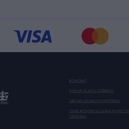
KONTAKT
VÝKUP ZLATO STŘÍBRO
JAK NA VELIKOST PRSTENU
JSME KONTROLOVÁNI PUNCOV
ÚŘADEM