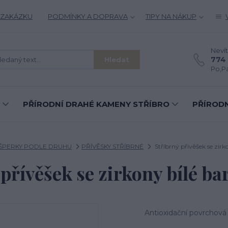
 ZAKÁZKU
PODMÍNKY A DOPRAVA
TIPY NA NÁKUP
Nevít
774 
Hledat
Po,Pá
PŘÍRODNÍ DRAHÉ KAMENY STŘÍBRO
PŘÍRODN
 ŠPERKY PODLE DRUHU
PŘÍVĚSKY STŘÍBRNÉ
Stříbrný přívěšek se zirk
 přívěšek se zirkony bílé ba
Antioxidační povrchová