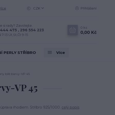
Více
CZK
Přihlášení
e si rady? Zavolejte.
0
ks
444 475 , 296 554 223
0,00 Kč
 7-13 Út,St,Čt 9-15
Í PERLY STŘÍBRO
Více
ony bílé barvy-VP 45
rvy-VP 45
 úprava rhodiem. Stříbro 925/1000.
celý popis