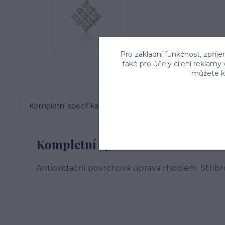
Pro základní funkčnost, zpříje
také pro účely cílení reklamy
můžete kd
Kompletní specifikace
Komentáře
0
Kompletní specifikace
Antioxidační povrchová úprava rhodiem. Stříbr