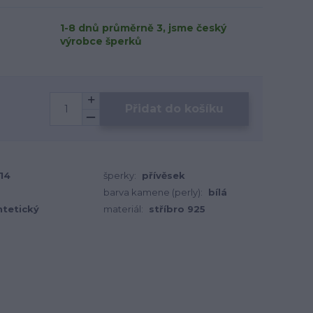
1-8 dnů průměrně 3, jsme český
výrobce šperků
Přidat do košíku
14
šperky:
přívěsek
barva kamene (perly):
bílá
ntetický
materiál:
stříbro 925