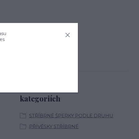
asu
ies
Zboží zařazeno v
kategoriích
STŘÍBRNÉ ŠPERKY PODLE DRUHU
PŘÍVĚSKY STŘÍBRNÉ