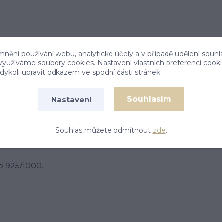
mnění používání webu, analytické účely a v případě udělení souhl
 využíváme soubory cookies. Nastavení vlastních preferencí cook
ykoli upravit odkazem ve spodní části stránek.
Souhlasím
Nastavení
Souhlas můžete odmítnout
zde
.
o 925/1000.