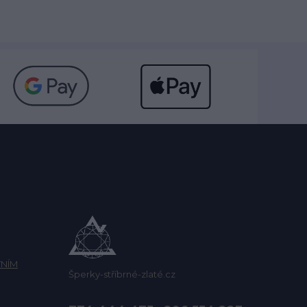
NÍM
Šperky-stříbrné-zlaté.cz