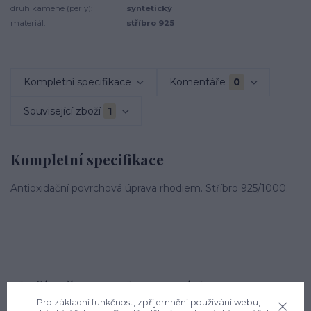
druh kamene (perly):
syntetický
materiál:
stříbro 925
Kompletní specifikace
Komentáře
0
Související zboží
1
Kompletní specifikace
Antioxidační povrchová úprava rhodiem. Stříbro 925/1000.
Zboží zařazeno v kategoriích
Pro základní funkčnost, zpříjemnění používání webu,