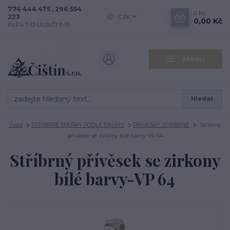
774 444 475 , 296 554
0
ks
223
CZK
0,00 Kč
Po,Pá 7-13 Út,St,Čt 9-15
Menu
Hledat
Úvod
STŘÍBRNÉ ŠPERKY PODLE DRUHU
PŘÍVĚSKY STŘÍBRNÉ
Stříbrný
přívěsek se zirkony bílé barvy-VP 64
Stříbrný přívěsek se zirkony
bílé barvy-VP 64