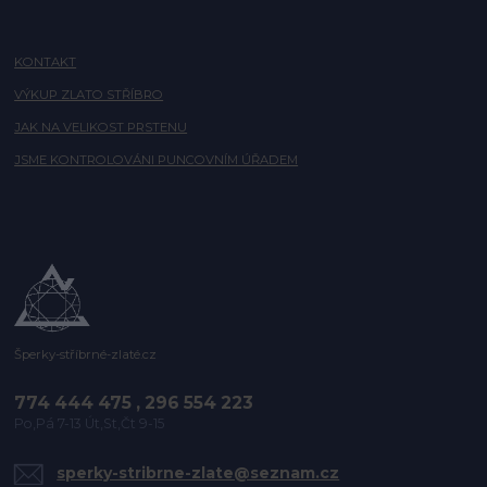
KONTAKT
VÝKUP ZLATO STŘÍBRO
JAK NA VELIKOST PRSTENU
JSME KONTROLOVÁNI PUNCOVNÍM ÚŘADEM
Šperky-stříbrné-zlaté.cz
774 444 475 , 296 554 223
Po,Pá 7-13 Út,St,Čt 9-15
sperky-stribrne-zlate@seznam.cz