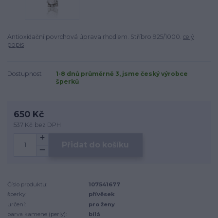
Antioxidační povrchová úprava rhodiem. Stříbro 925/1000.
celý
popis
Dostupnost
1-8 dnů průměrně 3, jsme český výrobce
šperků
650 Kč
537 Kč
bez DPH
Přidat do košíku
Číslo produktu:
107541677
šperky:
přívěsek
určení:
pro ženy
barva kamene (perly):
bílá