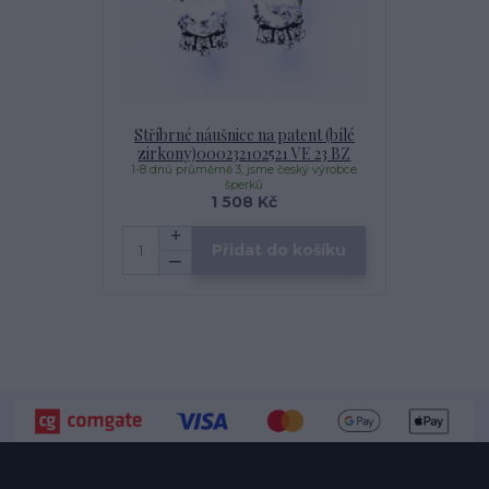
Stříbrné náušnice na patent (bílé
zirkony)000232102521 VE 23 BZ
1-8 dnů průměrně 3, jsme český výrobce
šperků
1 508 Kč
Přidat do košíku