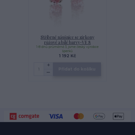
Stříbrné náušnice se zirkony
růžové a bílé barvy-VE 8
1-8 dnů průměrně 3, jsme český výrobce
šperků
1 192 Kč
Přidat do košíku