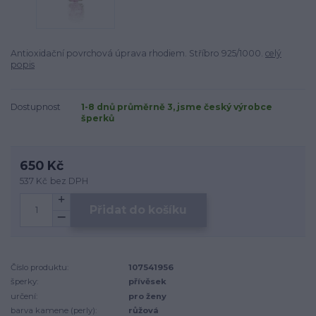
Antioxidační povrchová úprava rhodiem. Stříbro 925/1000.
celý
popis
Dostupnost
1-8 dnů průměrně 3, jsme český výrobce
šperků
650 Kč
537 Kč
bez DPH
Přidat do košíku
Číslo produktu:
107541956
šperky:
přívěsek
určení:
pro ženy
barva kamene (perly):
růžová