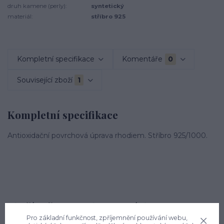
druh kamene (perly):
syntetický
materiál:
stříbro 925
Kompletní specifikace
Komentáře
0
Související zboží
1
Kompletní specifikace
Antioxidační povrchová úprava rhodiem. Stříbro 925/1000.
Zboží zařazeno v kategoriích
Pro základní funkčnost, zpříjemnění používání webu,