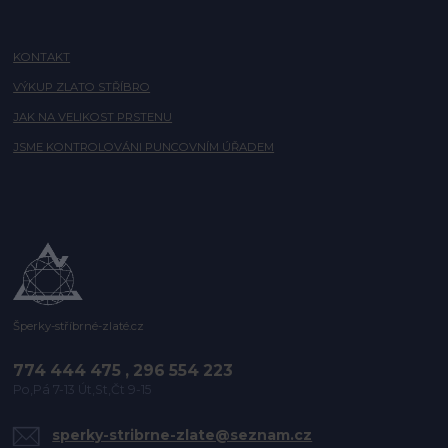
KONTAKT
VÝKUP ZLATO STŘÍBRO
JAK NA VELIKOST PRSTENU
JSME KONTROLOVÁNI PUNCOVNÍM ÚŘADEM
Šperky-stříbrné-zlaté.cz
774 444 475 , 296 554 223
Po,Pá 7-13 Út,St,Čt 9-15
sperky-stribrne-zlate@seznam.cz