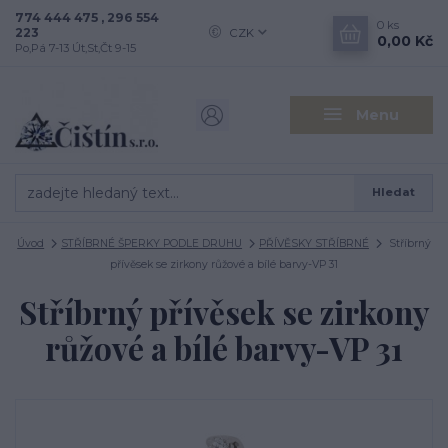
774 444 475 , 296 554
0
ks
223
CZK
0,00 Kč
Po,Pá 7-13 Út,St,Čt 9-15
Menu
Hledat
Úvod
STŘÍBRNÉ ŠPERKY PODLE DRUHU
PŘÍVĚSKY STŘÍBRNÉ
Stříbrný
přívěsek se zirkony růžové a bílé barvy-VP 31
Stříbrný přívěsek se zirkony
růžové a bílé barvy-VP 31