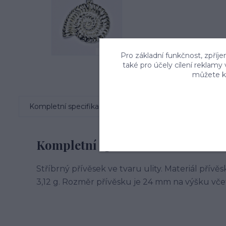
Pro základní funkčnost, zpříje
také pro účely cílení reklamy
můžete kd
Kompletní specifikace
Komentáře
0
Kompletní specifikace
Stříbrný přívěsek ve tvaru ulity. Materiál přívě
3,12 g. Rozměr přívěsku je 24 mm na výšku vče