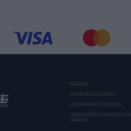
KONTAKT
VÝKUP ZLATO STŘÍBRO
JAK NA VELIKOST PRSTENU
JSME KONTROLOVÁNI PUNCOV
ÚŘADEM