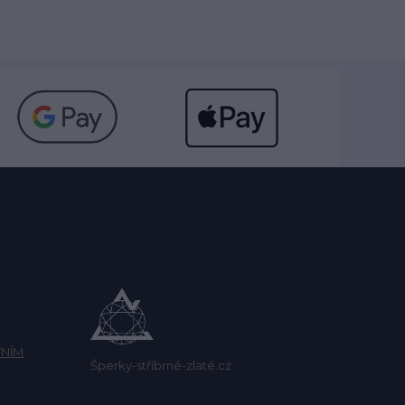
NÍM
Šperky-stříbrné-zlaté.cz