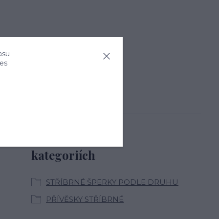
asu
ies
Zboží zařazeno v
kategoriích
STŘÍBRNÉ ŠPERKY PODLE DRUHU
PŘÍVĚSKY STŘÍBRNÉ