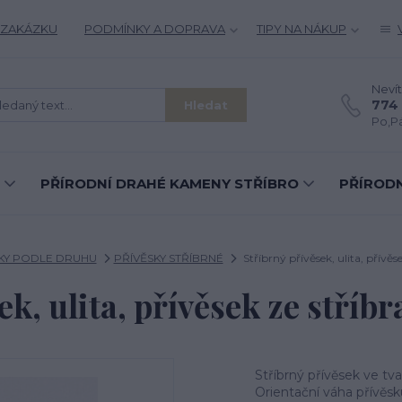
 ZAKÁZKU
PODMÍNKY A DOPRAVA
TIPY NA NÁKUP
Nevít
774 
Hledat
Po,Pá
PŘÍRODNÍ DRAHÉ KAMENY STŘÍBRO
PŘÍRODN
KY PODLE DRUHU
PŘÍVĚSKY STŘÍBRNÉ
Stříbrný přívěsek, ulita, přívěse
k, ulita, přívěsek ze stříbr
Stříbrný přívěsek ve tva
Orientační váha přívěsk