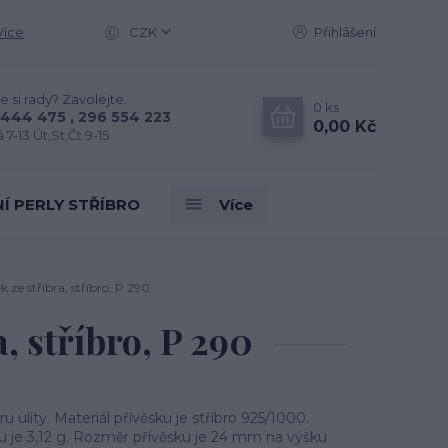
Více
CZK
Přihlášení
e si rady? Zavolejte.
0
ks
444 475 , 296 554 223
0,00 Kč
 7-13 Út,St,Čt 9-15
Í PERLY STŘÍBRO
Více
k ze stříbra, stříbro, P 290
a, stříbro, P 290
ru ulity. Materiál přívěsku je stříbro 925/1000.
u je 3,12 g. Rozměr přívěsku je 24 mm na výšku