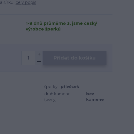
 šířku.
celý popis
1-8 dnů průměrně 3, jsme český
výrobce šperků
Přidat do košíku
šperky:
přívěsek
druh kamene
bez
(perly):
kamene