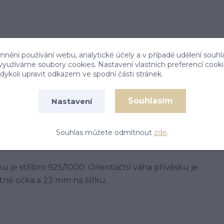
mnění používání webu, analytické účely a v případě udělení souhl
 využíváme soubory cookies. Nastavení vlastních preferencí cook
ykoli upravit odkazem ve spodní části stránek.
Souhlasím
Nastavení
Souhlas můžete odmítnout
zde
.
sku je stříbro 925/1000. Orientační váha přívěsku je
tně očka a 23 mm na šířku.