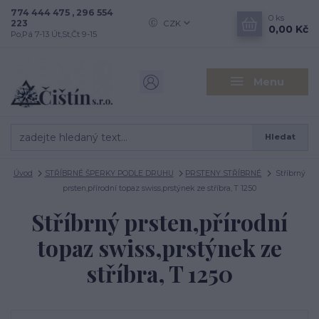
774 444 475 , 296 554
0
ks
223
CZK
0,00 Kč
Po,Pá 7-13 Út,St,Čt 9-15
Menu
Hledat
Úvod
STŘÍBRNÉ ŠPERKY PODLE DRUHU
PRSTENY STŘÍBRNÉ
Stříbrný
prsten,přírodní topaz swiss,prstýnek ze stříbra, T 1250
Stříbrný prsten,přírodní
topaz swiss,prstýnek ze
stříbra, T 1250