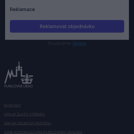
Používáme
Retino
KONTAKT
VÝKUP ZLATO STŘÍBRO
JAK NA VELIKOST PRSTENU
JSME KONTROLOVÁNI PUNCOVNÍM ÚŘADEM