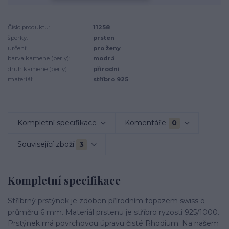
Číslo produktu:
11258
šperky:
prsten
určení:
pro ženy
barva kamene (perly):
modrá
druh kamene (perly):
přírodní
materiál:
stříbro 925
Kompletní specifikace
Komentáře
0
Související zboží
3
Kompletní specifikace
Stříbrný prstýnek je zdoben přírodním topazem swiss o
průměru 6 mm. Materiál prstenu je stříbro ryzosti 925/1000.
Prstýnek má povrchovou úpravu čisté Rhodium. Na našem