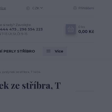
Více
CZK
Přihlášení
e si rady? Zavolejte.
0
ks
444 475 , 296 554 223
0,00 Kč
 7-13 Út,St,Čt 9-15
Í PERLY STŘÍBRO
Více
, prstýnek ze stříbra, T 1404
k ze stříbra, T