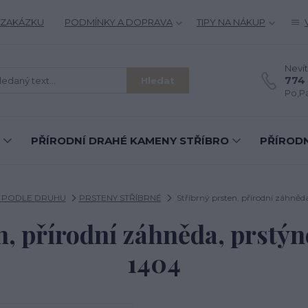
 ZAKÁZKU
PODMÍNKY A DOPRAVA
TIPY NA NÁKUP
Nevít
774 
Hledat
Po,Pá
PŘÍRODNÍ DRAHÉ KAMENY STŘÍBRO
PŘÍRODN
Y PODLE DRUHU
PRSTENY STŘÍBRNÉ
Stříbrný prsten, přírodní záhněda
n, přírodní záhněda, prstýne
1404