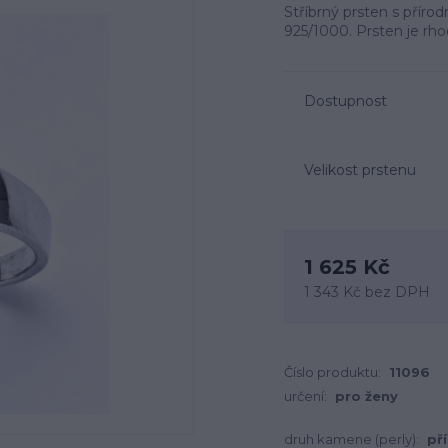
Stříbrný prsten s příro
925/1000. Prsten je rh
Dostupnost
Velikost prstenu
1 625 Kč
1 343 Kč
bez DPH
Číslo produktu:
11096
určení:
pro ženy
druh kamene (perly):
př