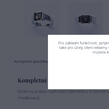
Pro základní funkčnost, zpříje
také pro účely cílení reklamy
můžete kd
Kompletní specifikace
Komentáře
0
Kompletní specifikace
Stříbrný prsten s přírodní záhnědou o rozměru 
rhodiovaný.