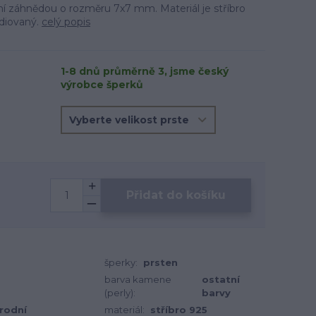
dní záhnědou o rozměru 7x7 mm. Materiál je stříbro
odiovaný.
celý popis
1-8 dnů průměrně 3, jsme český
výrobce šperků
Přidat do košíku
šperky:
prsten
barva kamene
ostatní
(perly):
barvy
írodní
materiál:
stříbro 925