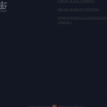
VÝKUP ZLATO STŘÍBRO
JAK NA VELIKOST PRSTENU
JSME KONTROLOVÁNI PUNCOV
ÚŘADEM
Vytvořeno na
Eshop-rychle.cz