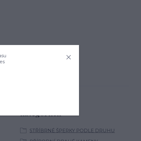
asu
ies
Zboží zařazeno v
kategoriích
STŘÍBRNÉ ŠPERKY PODLE DRUHU