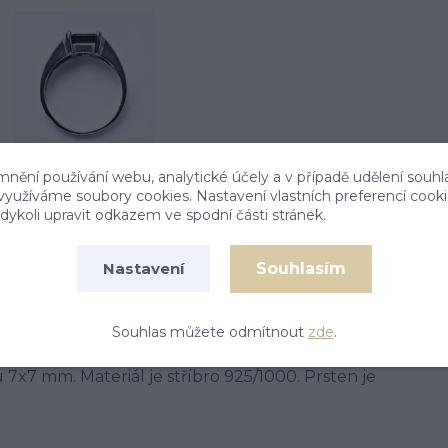
mnění používání webu, analytické účely a v případě udělení souhl
 využíváme soubory cookies. Nastavení vlastních preferencí cook
ykoli upravit odkazem ve spodní části stránek.
Souhlasím
Nastavení
Souhlas můžete odmítnout
zde
.
7x7 mm. Materiál je stříbro 925/1000. Prsten je