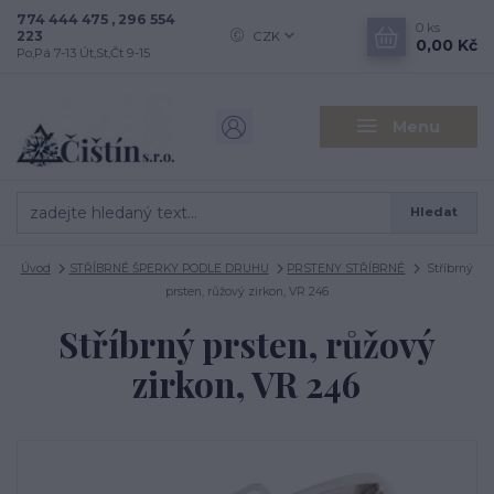
774 444 475 , 296 554
0
ks
223
CZK
0,00 Kč
Po,Pá 7-13 Út,St,Čt 9-15
Menu
Hledat
Úvod
STŘÍBRNÉ ŠPERKY PODLE DRUHU
PRSTENY STŘÍBRNÉ
Stříbrný
prsten, růžový zirkon, VR 246
Stříbrný prsten, růžový
zirkon, VR 246