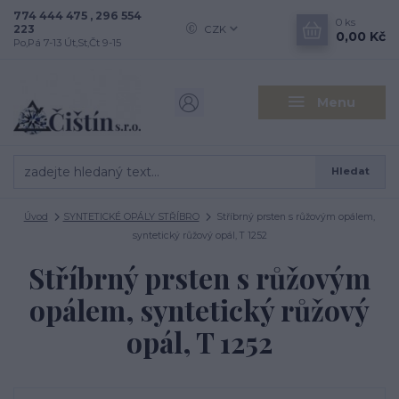
774 444 475 , 296 554
0
ks
223
CZK
0,00 Kč
Po,Pá 7-13 Út,St,Čt 9-15
Menu
Hledat
Úvod
SYNTETICKÉ OPÁLY STŘÍBRO
Stříbrný prsten s růžovým opálem,
syntetický růžový opál, T 1252
Stříbrný prsten s růžovým
opálem, syntetický růžový
opál, T 1252