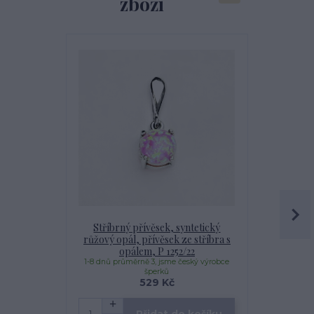
zboží
Stříbrný přívěsek, syntetický
Stříbr
růžový opál, přívěsek ze stříbra s
syntetický 
opálem, P 1252/22
st
1-8 dnů průměrně 3, jsme český výrobce
1-8 dnů prům
šperků
529 Kč
Přidat do košíku