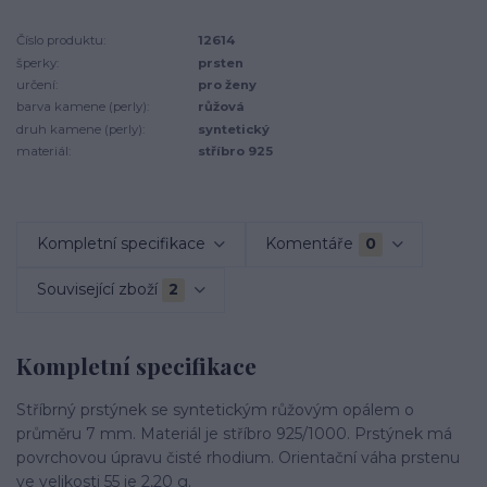
Číslo produktu:
12614
šperky:
prsten
určení:
pro ženy
barva kamene (perly):
růžová
druh kamene (perly):
syntetický
materiál:
stříbro 925
Kompletní specifikace
Komentáře
0
Související zboží
2
Kompletní specifikace
Stříbrný prstýnek se syntetickým růžovým opálem o
průměru 7 mm. Materiál je stříbro 925/1000. Prstýnek má
povrchovou úpravu čisté rhodium. Orientační váha prstenu
ve velikosti 55 je 2,20 g.