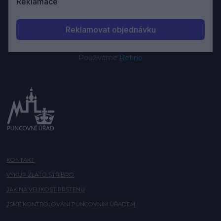
Používáme
Retino
KONTAKT
VÝKUP ZLATO STŘÍBRO
JAK NA VELIKOST PRSTENU
JSME KONTROLOVÁNI PUNCOVNÍM ÚŘADEM