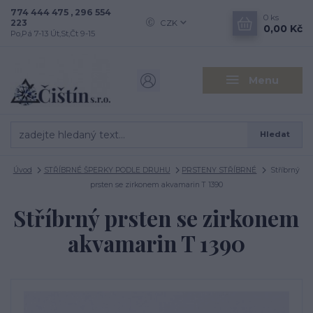
774 444 475 , 296 554
0
ks
223
CZK
0,00 Kč
Po,Pá 7-13 Út,St,Čt 9-15
Menu
Hledat
Úvod
STŘÍBRNÉ ŠPERKY PODLE DRUHU
PRSTENY STŘÍBRNÉ
Stříbrný
prsten se zirkonem akvamarin T 1390
Stříbrný prsten se zirkonem
akvamarin T 1390