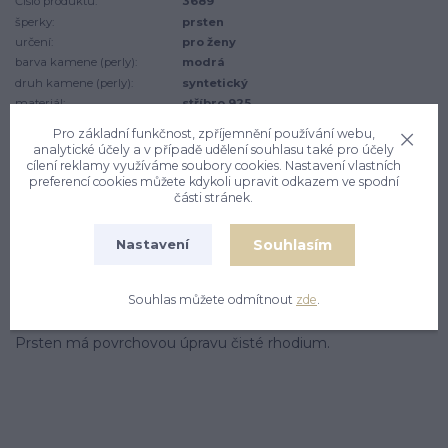
Číslo produktu:
3689
šperky:
prsten
určení:
pro ženy
barva kamene (perly):
modrá
druh kamene (perly):
syntetický
materiál:
stříbro 925
Pro základní funkčnost, zpříjemnění používání webu,
analytické účely a v případě udělení souhlasu také pro účely
cílení reklamy využíváme soubory cookies. Nastavení vlastních
preferencí cookies můžete kdykoli upravit odkazem ve spodní
Kompletní specifikace
Komentáře
0
části stránek.
Souhlasím
Nastavení
Kompletní specifikace
Stříbrný prsten se syntetickým zirkonem akvamarín.
Souhlas můžete odmítnout
zde
.
Průměr zirkonu je 8 x 6 mm. Materiál je stříbro 925/1000.
Prsten má povrchovou úpravu čisté rhodium.