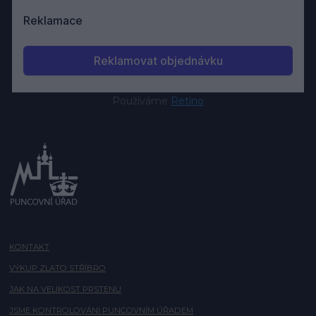
Používáme
Retino
KONTAKT
VÝKUP ZLATO STŘÍBRO
JAK NA VELIKOST PRSTENU
JSME KONTROLOVÁNI PUNCOVNÍM ÚŘADEM