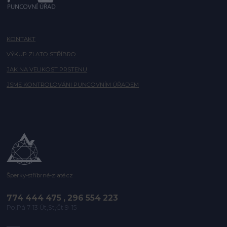
KONTAKT
VÝKUP ZLATO STŘÍBRO
JAK NA VELIKOST PRSTENU
JSME KONTROLOVÁNI PUNCOVNÍM ÚŘADEM
Šperky-stříbrné-zlaté.cz
774 444 475 , 296 554 223
Po,Pá 7-13 Út,St,Čt 9-15