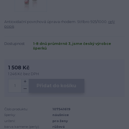
Antioxidační povrchová úprava rhodiem. Stříbro 925/1000.
celý
popis
Dostupnost
1-8 dnů průměrně 3, jsme český výrobce
šperků
1 508 Kč
1 246 Kč
bez DPH
Přidat do košíku
Číslo produktu:
107541619
šperky:
náušnice
určení:
pro ženy
barva kamene (perly):
růžová