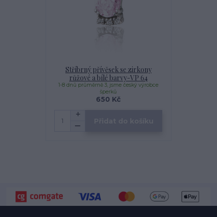
Stříbrný přívěsek se zirkony
růžové a bílé barvy-VP 64
1-8 dnů průměrně 3, jsme český výrobce
šperků
650 Kč
Přidat do košíku