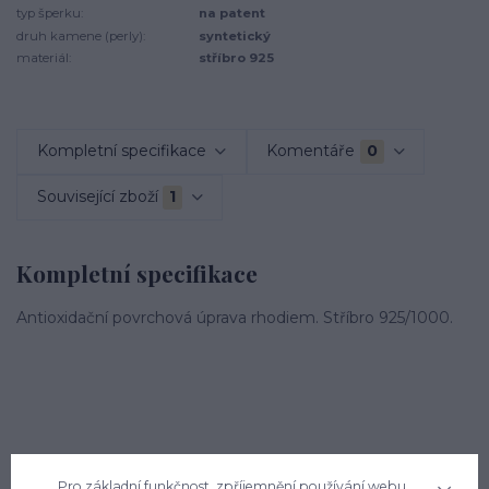
typ šperku:
na patent
druh kamene (perly):
syntetický
materiál:
stříbro 925
Kompletní specifikace
Komentáře
0
Související zboží
1
Kompletní specifikace
Antioxidační povrchová úprava rhodiem. Stříbro 925/1000.
Zboží zařazeno v kategoriích
Pro základní funkčnost, zpříjemnění používání webu,