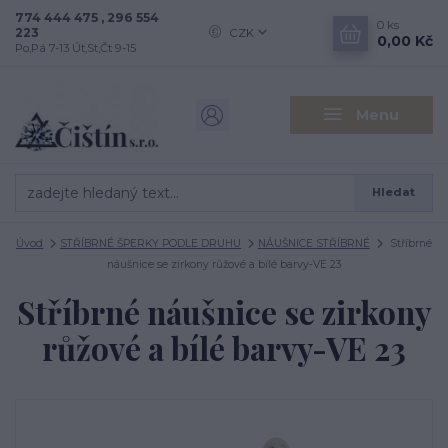
774 444 475 , 296 554
0
ks
223
CZK
0,00 Kč
Po,Pá 7-13 Út,St,Čt 9-15
Menu
Hledat
Úvod
STŘÍBRNÉ ŠPERKY PODLE DRUHU
NÁUŠNICE STŘÍBRNÉ
Stříbrné
náušnice se zirkony růžové a bílé barvy-VE 23
Stříbrné náušnice se zirkony
růžové a bílé barvy-VE 23