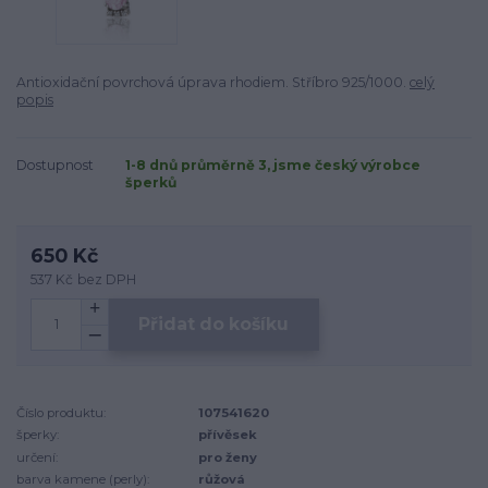
Antioxidační povrchová úprava rhodiem. Stříbro 925/1000.
celý
popis
Dostupnost
1-8 dnů průměrně 3, jsme český výrobce
šperků
650 Kč
537 Kč
bez DPH
Přidat do košíku
Číslo produktu:
107541620
šperky:
přívěsek
určení:
pro ženy
barva kamene (perly):
růžová