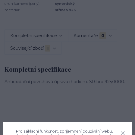
druh kamene (perly):
syntetický
materiál:
stříbro 925
Kompletní specifikace
Komentáře
0
Související zboží
1
Kompletní specifikace
Antioxidační povrchová úprava rhodiem. Stříbro 925/1000.
Zboží zařazeno v kategoriích
Pro základní funkčnost, zpříjemnění používání webu,