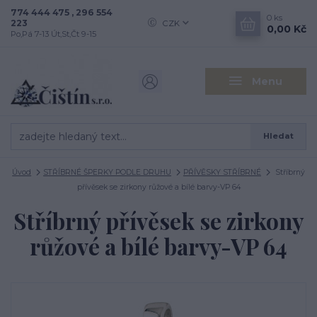
774 444 475 , 296 554
0
ks
223
CZK
0,00 Kč
Po,Pá 7-13 Út,St,Čt 9-15
Menu
Hledat
Úvod
STŘÍBRNÉ ŠPERKY PODLE DRUHU
PŘÍVĚSKY STŘÍBRNÉ
Stříbrný
přívěsek se zirkony růžové a bílé barvy-VP 64
Stříbrný přívěsek se zirkony
růžové a bílé barvy-VP 64