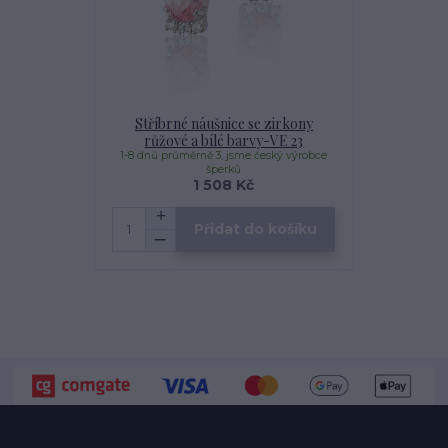
Stříbrné náušnice se zirkony
růžové a bílé barvy-VE 23
1-8 dnů průměrně 3, jsme český výrobce
šperků
1 508 Kč
Přidat do košíku