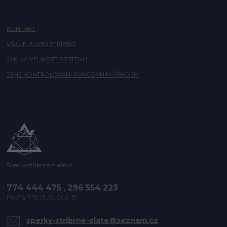
KONTAKT
VÝKUP ZLATO STŘÍBRO
JAK NA VELIKOST PRSTENU
JSME KONTROLOVÁNI PUNCOVNÍM ÚŘADEM
Šperky-stříbrné-zlaté.cz
774 444 475 , 296 554 223
Po,Pá 7-13 Út,St,Čt 9-15
sperky-stribrne-zlate@seznam.cz